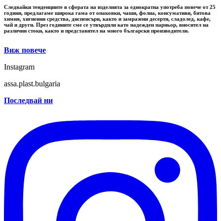
Следвайки тенденциите в сферата на изделията за еднократна употреба повече от 25
години, предлагаме широка гама от опаковки, чаши, фолиа, консумативи, битова
химия, хигиенни средства, диспенсъри, както и замразени десерти, сладолед, кафе,
чай и други. През годините сме се утвърдили като надежден парньор, вносител на
различни стоки, както и представител на много български производители.
Виж повече
Instagram
assa.plast.bulgaria
Последвай ни