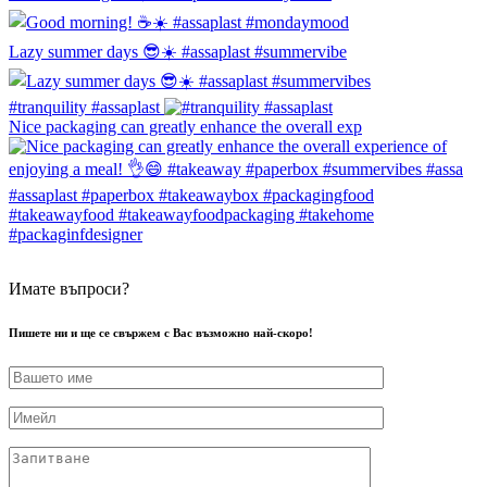
Lazy summer days 😎☀️ #assaplast #summervibe
#tranquility #assaplast
Nice packaging can greatly enhance the overall exp
Имате въпроси?
Пишете ни и ще се свържем с Вас възможно най-скоро!