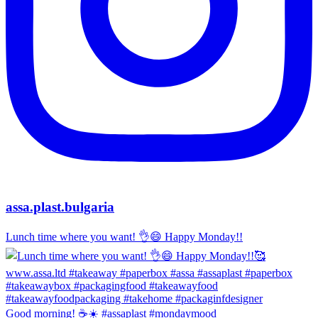
assa.plast.bulgaria
Lunch time where you want! 👌😄 Happy Monday!!
Good morning! ☕️☀️ #assaplast #mondaymood